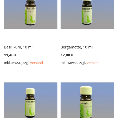
Basilikum, 10 ml
Bergamotte, 10 ml
ZUR
ZUR
In den Warenkorb
In den Warenkorb
11,40 €
12,00 €
VERGLEICHSLISTE
VERGL
HINZUFÜGEN
HINZ
Inkl. MwSt., zzgl.
Versand
Inkl. MwSt., zzgl.
Versand