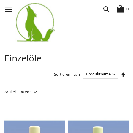
Direkt
Suche
zum
0
Inhalt
Einzelöle
In
Sortieren nach
abst
Reih
Artikel
1
-
30
von
32