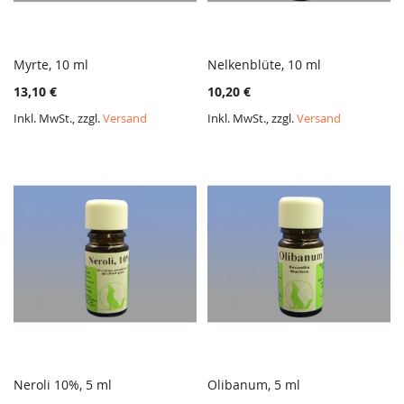
Myrte, 10 ml
Nelkenblüte, 10 ml
ZUR
ZUR
In den Warenkorb
In den Warenkorb
13,10 €
10,20 €
VERGLEICHSLISTE
VERGL
HINZUFÜGEN
HINZ
Inkl. MwSt., zzgl.
Versand
Inkl. MwSt., zzgl.
Versand
Neroli 10%, 5 ml
Olibanum, 5 ml
ZUR
ZUR
In den Warenkorb
In den Warenkorb