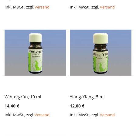
HINZUFÜGEN
HINZ
Inkl. MwSt., zzgl.
Versand
Inkl. MwSt., zzgl.
Versand
Wintergrün, 10 ml
Ylang-Ylang, 5 ml
ZUR
ZUR
In den Warenkorb
In den Warenkorb
14,40 €
12,00 €
VERGLEICHSLISTE
VERGL
HINZUFÜGEN
HINZ
Inkl. MwSt., zzgl.
Versand
Inkl. MwSt., zzgl.
Versand