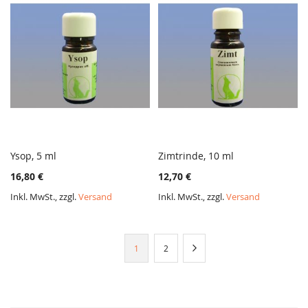
Ysop, 5 ml
Zimtrinde, 10 ml
ZUR
ZUR
In den Warenkorb
In den Warenkorb
16,80 €
12,70 €
VERGLEICHSLISTE
VERGL
HINZUFÜGEN
HINZ
Inkl. MwSt., zzgl.
Versand
Inkl. MwSt., zzgl.
Versand
Seite
Sie
Seite
Seite
Weiter
1
2
lesen
gerade