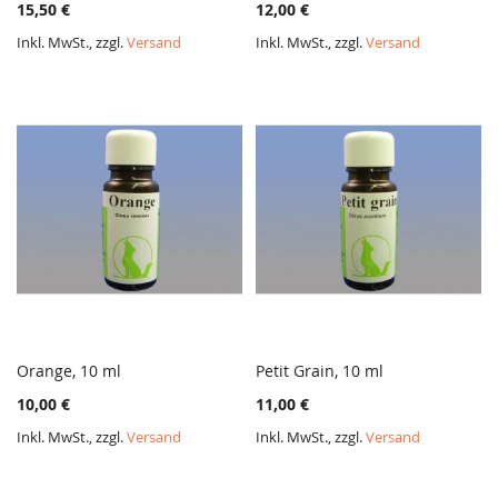
15,50 €
12,00 €
VERGLEICHSLISTE
VERGL
HINZUFÜGEN
HINZ
Inkl. MwSt., zzgl.
Versand
Inkl. MwSt., zzgl.
Versand
Orange, 10 ml
Petit Grain, 10 ml
ZUR
ZUR
In den Warenkorb
In den Warenkorb
10,00 €
11,00 €
VERGLEICHSLISTE
VERGL
HINZUFÜGEN
HINZ
Inkl. MwSt., zzgl.
Versand
Inkl. MwSt., zzgl.
Versand