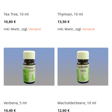
Tea Tree, 10 ml
Thymian, 10 ml
ZUR
ZUR
In den Warenkorb
In den Warenkorb
10,80 €
13,50 €
VERGLEICHSLISTE
VERGL
HINZUFÜGEN
HINZ
Inkl. MwSt., zzgl.
Versand
Inkl. MwSt., zzgl.
Versand
Verbena, 5 ml
Wacholderbeere, 10 ml
ZUR
ZUR
In den Warenkorb
In den Warenkorb
14,40 €
12,60 €
VERGLEICHSLISTE
VERGL