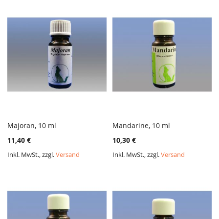
Majoran, 10 ml
Mandarine, 10 ml
ZUR
ZUR
In den Warenkorb
In den Warenkorb
11,40 €
10,30 €
VERGLEICHSLISTE
VERGL
HINZUFÜGEN
HINZ
Inkl. MwSt., zzgl.
Versand
Inkl. MwSt., zzgl.
Versand