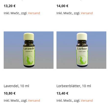
ZUR
ZUR
In den Warenkorb
In den Warenkorb
13,20 €
14,00 €
VERGLEICHSLISTE
VERGL
HINZUFÜGEN
HINZ
Inkl. MwSt., zzgl.
Versand
Inkl. MwSt., zzgl.
Versand
Lavendel, 10 ml
Lorbeerblätter, 10 ml
ZUR
ZUR
In den Warenkorb
In den Warenkorb
10,80 €
13,40 €
VERGLEICHSLISTE
VERGL
HINZUFÜGEN
HINZ
Inkl. MwSt., zzgl.
Versand
Inkl. MwSt., zzgl.
Versand