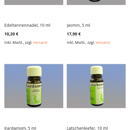
Edeltannennadel, 10 ml
Jasmin, 5 ml
ZUR
ZUR
In den Warenkorb
In den Warenkorb
10,20 €
17,90 €
VERGLEICHSLISTE
VERGL
HINZUFÜGEN
HINZ
Inkl. MwSt., zzgl.
Versand
Inkl. MwSt., zzgl.
Versand
Kardamom, 5 ml
Latschenkiefer, 10 ml