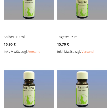
Salbei, 10 ml
Tagetes, 5 ml
ZUR
ZUR
In den Warenkorb
In den Warenkorb
10,90 €
15,70 €
VERGLEICHSLISTE
VERGL
HINZUFÜGEN
HINZ
Inkl. MwSt., zzgl.
Versand
Inkl. MwSt., zzgl.
Versand