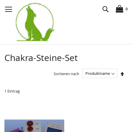
Direkt
Suche
zum
0
Inhalt
Chakra-Steine-Set
In
Sortieren nach
abst
Reih
1
Eintrag