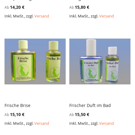
ZUR
ZUR
In den Warenkorb
In den Warenkorb
14,20 €
15,80 €
Ab
Ab
VERGLEICHSLISTE
VERGL
HINZUFÜGEN
HINZ
Inkl. MwSt., zzgl.
Versand
Inkl. MwSt., zzgl.
Versand
Frische Brise
Frischer Duft im Bad
ZUR
ZUR
In den Warenkorb
In den Warenkorb
15,10 €
15,50 €
Ab
Ab
VERGLEICHSLISTE
VERGL
HINZUFÜGEN
HINZ
Inkl. MwSt., zzgl.
Versand
Inkl. MwSt., zzgl.
Versand