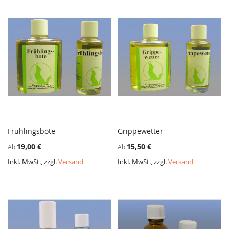
Frühlingsbote
Grippewetter
ZUR
ZUR
In den Warenkorb
In den Warenkorb
19,00 €
15,50 €
Ab
Ab
VERGLEICHSLISTE
VERGL
HINZUFÜGEN
HINZ
Inkl. MwSt., zzgl.
Versand
Inkl. MwSt., zzgl.
Versand