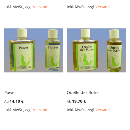
HINZUFÜGEN
HINZ
Inkl. MwSt., zzgl.
Versand
Inkl. MwSt., zzgl.
Versand
Power
Quelle der Ruhe
ZUR
ZUR
In den Warenkorb
In den Warenkorb
14,10 €
19,70 €
Ab
Ab
VERGLEICHSLISTE
VERGL
HINZUFÜGEN
HINZ
Inkl. MwSt., zzgl.
Versand
Inkl. MwSt., zzgl.
Versand