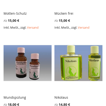
Motten-Schutz
Mücken frei
ZUR
ZUR
In den Warenkorb
In den Warenkorb
15,00 €
15,00 €
Ab
Ab
VERGLEICHSLISTE
VERGL
HINZUFÜGEN
HINZ
Inkl. MwSt., zzgl.
Versand
Inkl. MwSt., zzgl.
Versand
Mundspülung
Nikolaus
ZUR
ZUR
In den Warenkorb
In den Warenkorb
18,00 €
14,80 €
Ab
Ab
VERGLEICHSLISTE
VERGL