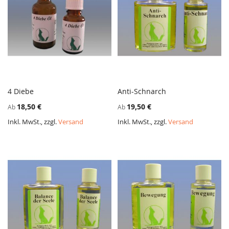
4 Diebe
Anti-Schnarch
ZUR
ZUR
In den Warenkorb
In den Warenkorb
18,50 €
19,50 €
Ab
Ab
VERGLEICHSLISTE
VERGL
HINZUFÜGEN
HINZ
Inkl. MwSt., zzgl.
Versand
Inkl. MwSt., zzgl.
Versand