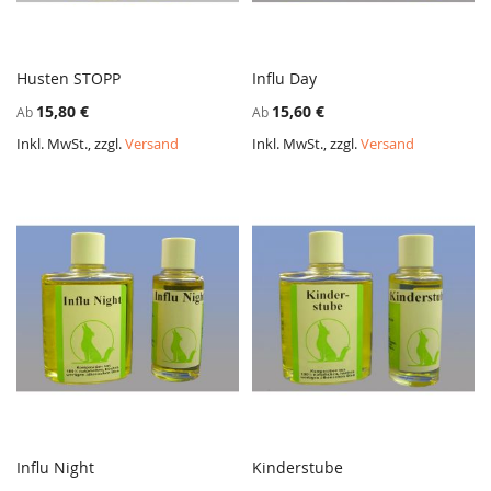
Husten STOPP
Influ Day
ZUR
ZUR
In den Warenkorb
In den Warenkorb
15,80 €
15,60 €
Ab
Ab
VERGLEICHSLISTE
VERGL
HINZUFÜGEN
HINZ
Inkl. MwSt., zzgl.
Versand
Inkl. MwSt., zzgl.
Versand
Influ Night
Kinderstube
ZUR
ZUR
In den Warenkorb
In den Warenkorb