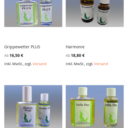
Grippewetter PLUS
Harmonie
ZUR
ZUR
In den Warenkorb
In den Warenkorb
16,50 €
18,80 €
Ab
Ab
VERGLEICHSLISTE
VERGL
HINZUFÜGEN
HINZ
Inkl. MwSt., zzgl.
Versand
Inkl. MwSt., zzgl.
Versand