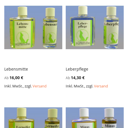
Lebensmitte
Leberpflege
ZUR
ZUR
In den Warenkorb
In den Warenkorb
16,00 €
14,30 €
Ab
Ab
VERGLEICHSLISTE
VERGL
HINZUFÜGEN
HINZ
Inkl. MwSt., zzgl.
Versand
Inkl. MwSt., zzgl.
Versand