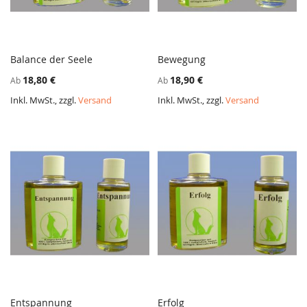
Balance der Seele
Bewegung
ZUR
ZUR
In den Warenkorb
In den Warenkorb
18,80 €
18,90 €
Ab
Ab
VERGLEICHSLISTE
VERGL
HINZUFÜGEN
HINZ
Inkl. MwSt., zzgl.
Versand
Inkl. MwSt., zzgl.
Versand
Entspannung
Erfolg