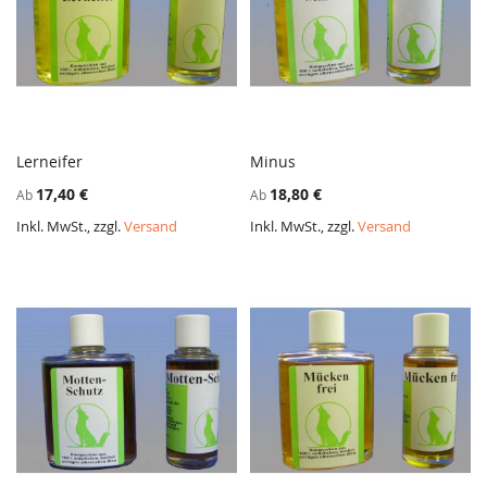
Lerneifer
Minus
ZUR
ZUR
In den Warenkorb
In den Warenkorb
17,40 €
18,80 €
Ab
Ab
VERGLEICHSLISTE
VERGL
HINZUFÜGEN
HINZ
Inkl. MwSt., zzgl.
Versand
Inkl. MwSt., zzgl.
Versand