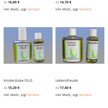
16,00 €
14,70 €
Ab
Ab
VERGLEICHSLISTE
VERGL
HINZUFÜGEN
HINZ
Inkl. MwSt., zzgl.
Versand
Inkl. MwSt., zzgl.
Versand
Kinderstube PLUS
Lebensfreude
ZUR
ZUR
In den Warenkorb
In den Warenkorb
15,20 €
17,40 €
Ab
Ab
VERGLEICHSLISTE
VERGL
HINZUFÜGEN
HINZ
Inkl. MwSt., zzgl.
Versand
Inkl. MwSt., zzgl.
Versand