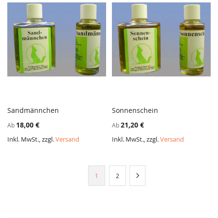
Sandmännchen
Sonnenschein
ZUR
ZUR
In den Warenkorb
In den Warenkorb
18,00 €
21,20 €
Ab
Ab
VERGLEICHSLISTE
VERGL
HINZUFÜGEN
HINZ
Inkl. MwSt., zzgl.
Versand
Inkl. MwSt., zzgl.
Versand
Seite
Sie
Seite
Seite
Weiter
1
2
lesen
gerade