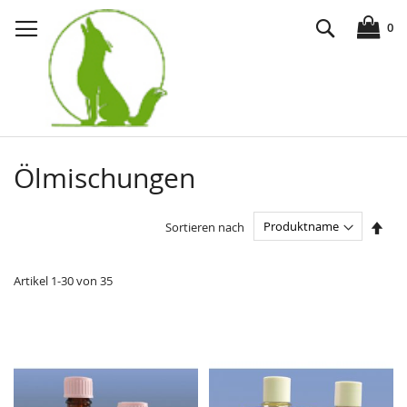
Direkt
Suche
zum
0
Inhalt
Ölmischungen
In
Sortieren nach
abst
Reih
Artikel
1
-
30
von
35