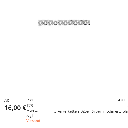
Ab
Inkl.
AUF 
19%
16,00 €
MwSt.,
z_Ankerketten_925er_Silber_rhodiniert,_plat
zzgl.
Versand