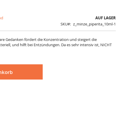
nd
AUF LAGER
SKU
z_minze_piperita_10ml-1
lare Gedanken fördert die Konzentration und steigert die
kteriell, und hilft bei Entzündungen. Da es sehr intensiv ist, NICHT
nkorb